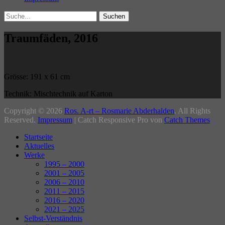
Search
Suche
für:
Traumfäden, 2016
Grösse: 191 x 61 cm
Technik: Mischtechnik auf Karton
Beitragsnavigation
Copyright © 2026
Ros. A-rt – Rosmarie Abderhalden
. All Rights
Reserved.
Impressum
| Catch Responsive Pro von
Catch Themes
Nach
Startseite
oben
Aktuelles
Werke
1995 – 2000
2001 – 2005
2006 – 2010
2011 – 2015
2016 – 2020
2021 – 2025
Selbst-Verständnis