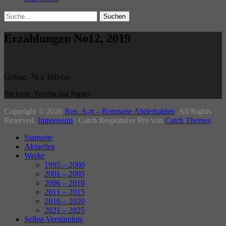
Search
Suche
für:
Erzählungen No12, 2019
Grösse: 70 x 100 cm
Technik: Tusche auf Papier
Beitragsnavigation
Copyright © 2026
Ros. A-rt – Rosmarie Abderhalden
. All Rights
Reserved.
Impressum
| Catch Responsive Pro von
Catch Themes
Nach
Startseite
oben
Aktuelles
Werke
1995 – 2000
2001 – 2005
2006 – 2010
2011 – 2015
2016 – 2020
2021 – 2025
Selbst-Verständnis