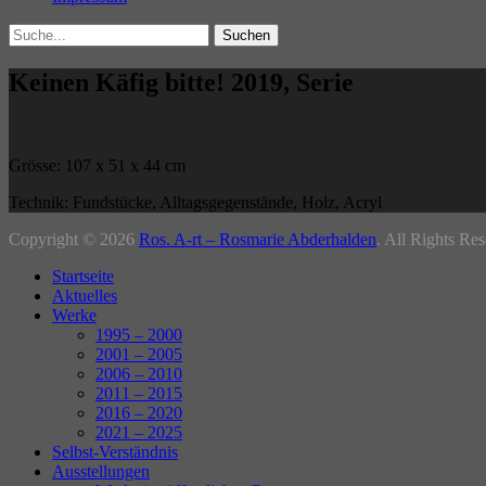
Search
Suche
für:
Keinen Käfig bitte! 2019, Serie
Grösse: 107 x 51 x 44 cm
Technik: Fundstücke, Alltagsgegenstände, Holz, Acryl
Beitragsnavigation
Copyright © 2026
Ros. A-rt – Rosmarie Abderhalden
. All Rights Re
Nach
Startseite
oben
Aktuelles
Werke
1995 – 2000
2001 – 2005
2006 – 2010
2011 – 2015
2016 – 2020
2021 – 2025
Selbst-Verständnis
Ausstellungen