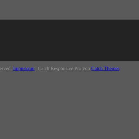
served.
Impressum
| Catch Responsive Pro von
Catch Themes