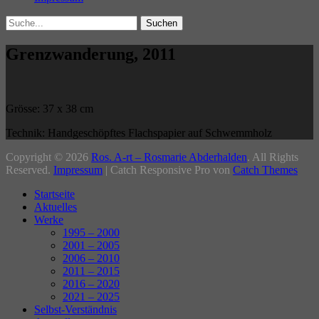
Search
Suche
für:
Grenzwanderung, 2011
Grösse: 37 x 38 cm
Technik: Handgeschöpftes Flachspapier auf Schwemmholz
Beitragsnavigation
Copyright © 2026
Ros. A-rt – Rosmarie Abderhalden
. All Rights
Reserved.
Impressum
| Catch Responsive Pro von
Catch Themes
Nach
Startseite
oben
Aktuelles
Werke
1995 – 2000
2001 – 2005
2006 – 2010
2011 – 2015
2016 – 2020
2021 – 2025
Selbst-Verständnis