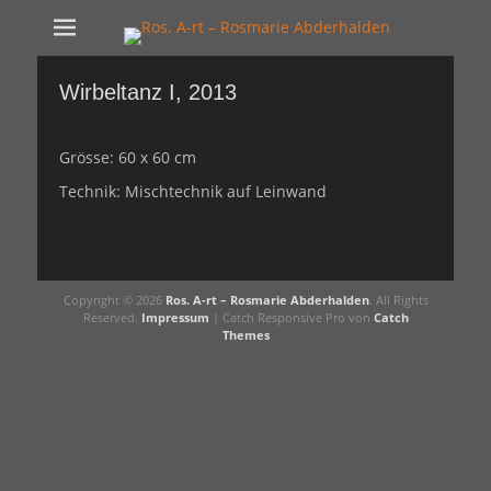
Ros. A-rt -
Kunst Schaffen
Rosmarie
Wirbeltanz I, 2013
Abderhalden
Grösse: 60 x 60 cm
Technik: Mischtechnik auf Leinwand
Beitragsnavigation
Copyright © 2026
Ros. A-rt – Rosmarie Abderhalden
. All Rights
Reserved.
Impressum
| Catch Responsive Pro von
Catch
Themes