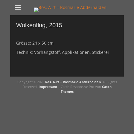
Ros. A-rt -
Kunst Schaffen
Rosmarie
Wolkenflug, 2015
Abderhalden
Grösse: 24 x 50 cm
Technik: Vorhangstoff, Applikationen, Stickerei
Beitragsnavigation
Copyright © 2026
Ros. A-rt – Rosmarie Abderhalden
. All Rights
Reserved.
Impressum
| Catch Responsive Pro von
Catch
Themes