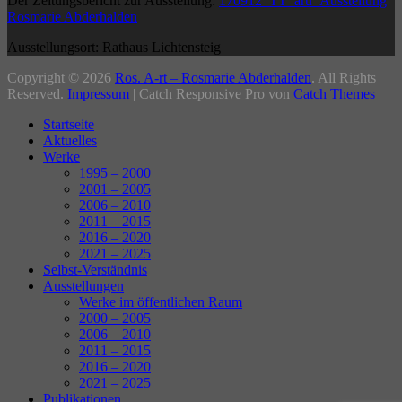
Der Zeitungsbericht zur Ausstellung:
170912_TT_aru_Ausstellung
Rosmarie Abderhalden
Ausstellungsort: Rathaus Lichtensteig
Beitragsnavigation
Copyright © 2026
Ros. A-rt – Rosmarie Abderhalden
. All Rights
Reserved.
Impressum
| Catch Responsive Pro von
Catch Themes
Nach
Startseite
oben
Aktuelles
Werke
1995 – 2000
2001 – 2005
2006 – 2010
2011 – 2015
2016 – 2020
2021 – 2025
Selbst-Verständnis
Ausstellungen
Werke im öffentlichen Raum
2000 – 2005
2006 – 2010
2011 – 2015
2016 – 2020
2021 – 2025
Publikationen